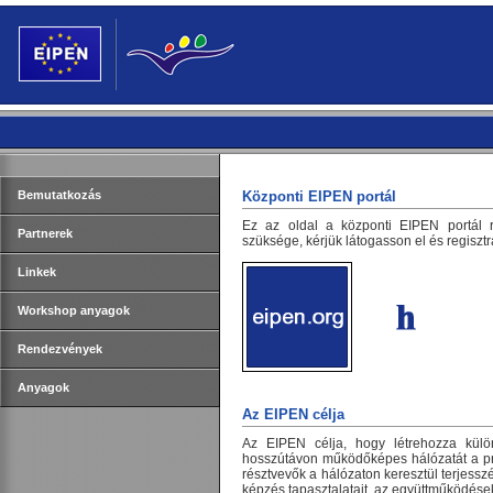
Bemutatkozás
Központi EIPEN portál
Ez az oldal a központi EIPEN portál 
Partnerek
szüksége, kérjük látogasson el és regiszt
Linkek
Workshop anyagok
Rendezvények
Anyagok
Az EIPEN célja
Az EIPEN célja, hogy létrehozza külö
hosszútávon működőképes hálózatát a pro
résztvevők a hálózaton keresztül terjessz
képzés tapasztalatait, az együttműködése